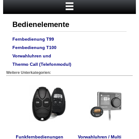
Startseite
Warenkorb
Bedienelemente
Mein Konto
Neukunde?
Fernbedienung T99
Fernbedienung T100
Kasse
Vorwahluhren und
Anmelden
Thermo Call (Telefonmodul)
Weitere Unterkategorien:
Funkfernbedienungen
Vorwahluhren / Multi