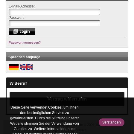
E-Mail-Adresse:
Passwort:
Passwort vergessen?
Sprache/Language
Widerruf
Vertrag widerrufen
Diese Seite verwendet Cookies, um Ihnen
den bestmöglichen Service zu
gewährleisten. Durch die Nutzung unserer
Verstanden
Website stimmen Sie der Verwendung von
FaZu Fahrzeugzubehör e.K. © 2026 | Template © 2009-2026 by
mod
ified
Cookies zu. Weitere Informationen zur
eCommerce Shopsoftware