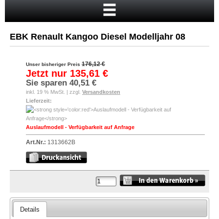
Startseite
Warenkorb
EBK Renault Kangoo Diesel Modelljahr 08
Mein Konto
Neukunde?
176,12 €
Unser bisheriger Preis
Jetzt nur
135,61 €
Kasse
Sie sparen
40,51 €
inkl. 19 % MwSt. | zzgl.
Versandkosten
Anmelden
Lieferzeit:
Auslaufmodell - Verfügbarkeit auf Anfrage
Art.Nr.:
1313662B
Details