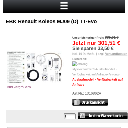
Startseite
Warenkorb
EBK Renault Koleos MJ09 (D) TT-Evo
Mein Konto
Neukunde?
335,01 €
Unser bisheriger Preis
Jetzt nur
301,51 €
Kasse
Sie sparen
33,50 €
inkl. 19 % MwSt. | zzgl.
Versandkosten
Anmelden
Lieferzeit:
Auslaufmodell - Verfügbarkeit auf
Anfrage
Bild vergrößern
Art.Nr.:
1316862A