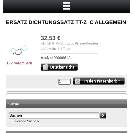
Startseite
Warenkorb
ERSATZ DICHTUNGSSATZ TT-Z_C ALLGEMEIN
Mein Konto
Neukunde?
32,53 €
inkl. 19 % MwSt. | zzgl.
Versandkosten
Kasse
Lieferzeit:
1-2 Tage
Anmelden
Art.Nr.:
9000861A
Bild vergrößern
Suche
Erweiterte Suche »