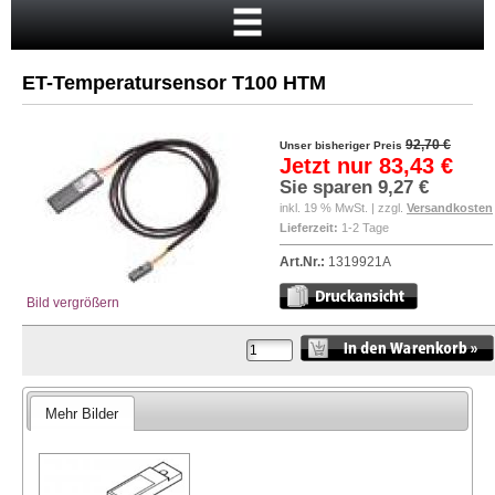
Startseite
Warenkorb
ET-Temperatursensor T100 HTM
Mein Konto
Neukunde?
92,70 €
Unser bisheriger Preis
Jetzt nur
83,43 €
Kasse
Sie sparen
9,27 €
inkl. 19 % MwSt. | zzgl.
Versandkosten
Anmelden
Lieferzeit:
1-2 Tage
Art.Nr.:
1319921A
Bild vergrößern
Mehr Bilder