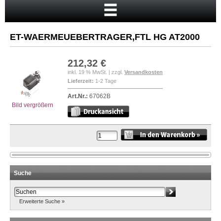
Startseite
Warenkorb
ET-WAERMEUEBERTRAGER,FTL HG AT2000
Mein Konto
Neukunde?
212,32 €
inkl. 19 % MwSt. | zzgl.
Versandkosten
Kasse
Lieferzeit:
1-2 Tage
Anmelden
Art.Nr.:
67062B
Bild vergrößern
Suche
Erweiterte Suche »