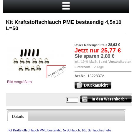
Startseite
Warenkorb
Kit Kraftstoffschlauch PME bestaendig 4,5x10
Mein Konto
L=50
Neukunde?
28,63 €
Unser bisheriger Preis
Kasse
Jetzt nur
25,77 €
Sie sparen
2,86 €
Anmelden
inkl. 19 % MwSt. | zzgl.
Versandkosten
Lieferzeit:
1-2 Tage
Art.Nr.:
1322837A
Bild vergrößern
Details
Kit Kraftstoffschlauch PME beständig; 5xSchlauch; 10x Schlauchschelle