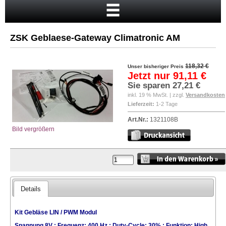
Startseite
Warenkorb
ZSK Geblaese-Gateway Climatronic AM
Mein Konto
Neukunde?
118,32 €
Unser bisheriger Preis
Jetzt nur
91,11 €
Kasse
Sie sparen
27,21 €
inkl. 19 % MwSt. | zzgl.
Versandkosten
Anmelden
Lieferzeit:
1-2 Tage
Art.Nr.:
1321108B
Bild vergrößern
Details
Kit Gebläse LIN / PWM Modul
Spannung 8V ; Frequenz: 400 Hz ; Duty-Cycle: 30% ; Funktion: High