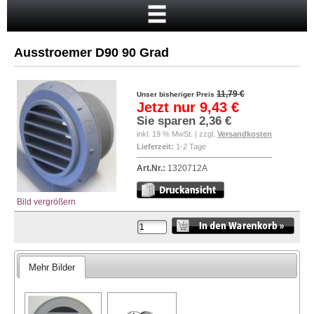
Startseite
Warenkorb
Ausstroemer D90 90 Grad
Mein Konto
Neukunde?
11,79 €
Unser bisheriger Preis
Jetzt nur
9,43 €
Kasse
Sie sparen
2,36 €
Anmelden
inkl. 19 % MwSt. | zzgl.
Versandkosten
Lieferzeit:
1-2 Tage
Art.Nr.:
1320712A
Bild vergrößern
Mehr Bilder