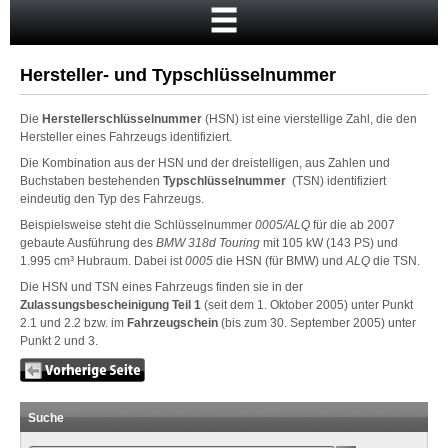
Startseite
Warenkorb
Hersteller- und Typschlüsselnummer
Mein Konto
Die
Herstellerschlüsselnummer
(HSN) ist eine vierstellige Zahl, die den
Neukunde?
Hersteller eines Fahrzeugs identifiziert.
Kasse
Die Kombination aus der HSN und der dreistelligen, aus Zahlen und
Buchstaben bestehenden
Typschlüsselnummer
(TSN) identifiziert
Anmelden
eindeutig den Typ des Fahrzeugs.
Beispielsweise steht die Schlüsselnummer
0005/ALQ
für die ab 2007
gebaute Ausführung des
BMW 318d Touring
mit 105 kW (143 PS) und
1.995 cm³ Hubraum. Dabei ist
0005
die HSN (für BMW) und
ALQ
die TSN.
Die HSN und TSN eines Fahrzeugs finden sie in der
Zulassungsbescheinigung Teil 1
(seit dem 1. Oktober 2005) unter Punkt
2.1 und 2.2 bzw. im
Fahrzeugschein
(bis zum 30. September 2005) unter
Punkt 2 und 3.
Suche