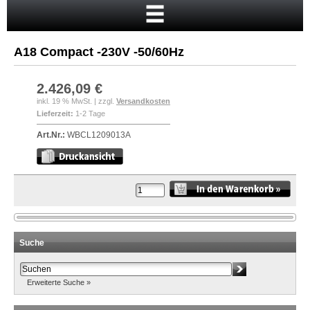
Startseite
Warenkorb
A18 Compact -230V -50/60Hz
Mein Konto
Neukunde?
2.426,09 €
inkl. 19 % MwSt. | zzgl.
Versandkosten
Kasse
Lieferzeit:
1-2 Tage
Anmelden
Art.Nr.:
WBCL1209013A
Suche
Erweiterte Suche »