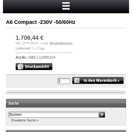
Startseite
Warenkorb
A6 Compact -230V -50/60Hz
Mein Konto
Neukunde?
1.706,44 €
inkl. 19 % MwSt. | zzgl.
Versandkosten
Kasse
Lieferzeit:
1-2 Tage
Anmelden
Art.Nr.:
WBCL1209010A
Suche
Erweiterte Suche »