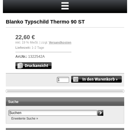
Startseite
Warenkorb
Blanko Typschild Thermo 90 ST
Mein Konto
Neukunde?
22,60 €
inkl. 19 % MwSt. | zzgl.
Versandkosten
Kasse
Lieferzeit:
1-2 Tage
Anmelden
Art.Nr.:
1322542A
Suche
Erweiterte Suche »