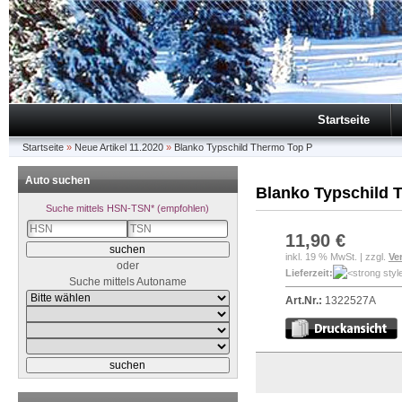
Startseite
Startseite
»
Neue Artikel 11.2020
»
Blanko Typschild Thermo Top P
Auto suchen
Blanko Typschild 
Suche mittels HSN-TSN* (empfohlen)
11,90 €
inkl. 19 % MwSt. | zzgl.
Ve
oder
Lieferzeit:
Suche mittels Autoname
Art.Nr.:
1322527A