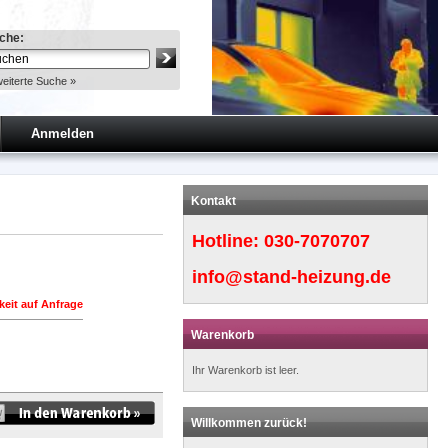
che:
eiterte Suche »
Anmelden
Kontakt
Hotline:
030-7070707
info@stand-heizung.de
keit auf Anfrage
Warenkorb
Ihr Warenkorb ist leer.
Willkommen zurück!