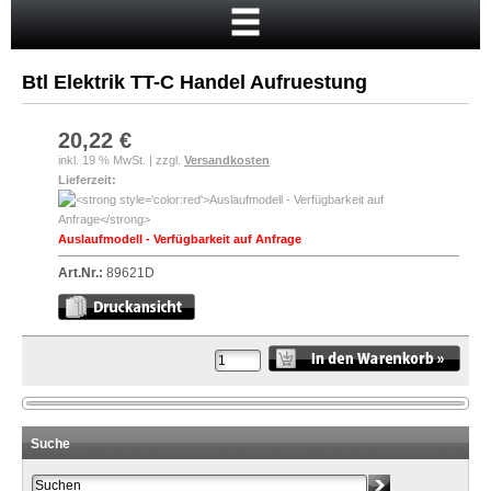
Startseite
Warenkorb
Btl Elektrik TT-C Handel Aufruestung
Mein Konto
Neukunde?
20,22 €
inkl. 19 % MwSt. | zzgl.
Versandkosten
Kasse
Lieferzeit:
Anmelden
Auslaufmodell - Verfügbarkeit auf Anfrage
Art.Nr.:
89621D
Suche