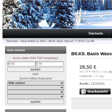
Startseite
Startseite
»
Neue Artikel 11.2020
»
Btl.Klt. Basis Wasser TT-EVO Car AM
Auto suchen
Btl.Klt. Basis Was
Suche mittels HSN-TSN* (empfohlen)
28,50 €
inkl. 19 % MwSt. | zzgl.
Ve
oder
Lieferzeit:
1-2 Tage
Suche mittels Autoname
Art.Nr.:
1322829A