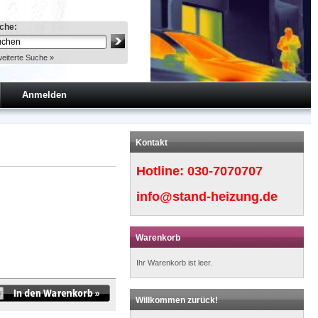
che:
eiterte Suche »
Anmelden
Kontakt
Hotline:
030-7070707
info@stand-heizung.de
Warenkorb
Ihr Warenkorb ist leer.
Willkommen zurück!