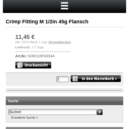
Startseite
Warenkorb
Crimp Fitting M 1/2in 45g Flansch
Mein Konto
Neukunde?
11,45 €
inkl. 19 % MwSt. | zzgl.
Versandkosten
Kasse
Lieferzeit:
1-2 Tage
Anmelden
Art.Nr.:
6280110FG034A
Suche
Erweiterte Suche »