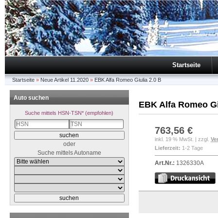
Startseite
Startseite
»
Neue Artikel 11.2020
»
EBK Alfa Romeo Giulia 2.0 B
Auto suchen
EBK Alfa Romeo Gi
Suche mittels HSN-TSN* (empfohlen)
763,56 €
inkl. 19 % MwSt. | zzgl.
Ve
oder
Lieferzeit:
1-2 Tage
Suche mittels Autoname
Art.Nr.:
1326330A