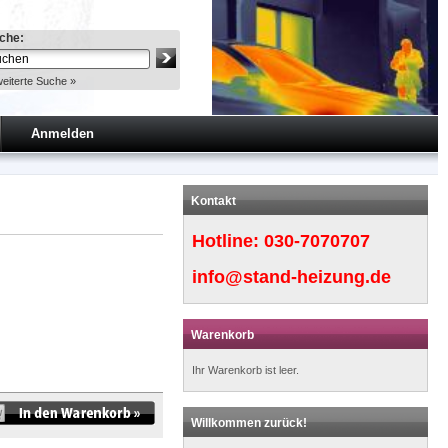
che:
eiterte Suche »
Anmelden
Kontakt
Hotline:
030-7070707
info@stand-heizung.de
Warenkorb
Ihr Warenkorb ist leer.
Willkommen zurück!