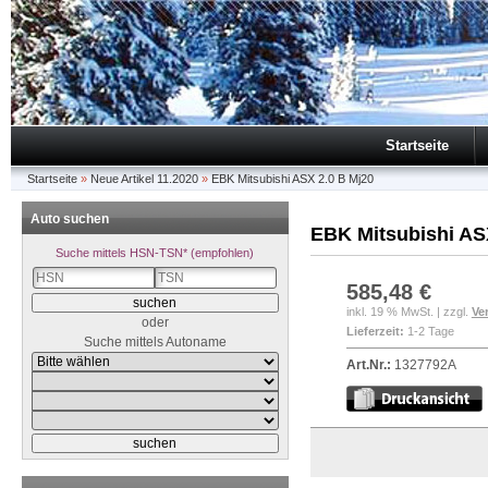
Startseite
Startseite
»
Neue Artikel 11.2020
»
EBK Mitsubishi ASX 2.0 B Mj20
Auto suchen
EBK Mitsubishi AS
Suche mittels HSN-TSN* (empfohlen)
585,48 €
inkl. 19 % MwSt. | zzgl.
Ve
oder
Lieferzeit:
1-2 Tage
Suche mittels Autoname
Art.Nr.:
1327792A