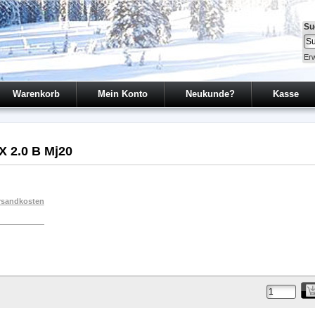
Su
Erw
Warenkorb
Mein Konto
Neukunde?
Kasse
X 2.0 B Mj20
rsandkosten