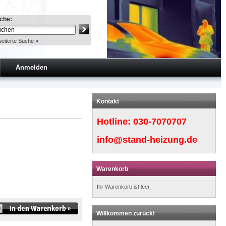
che:
eiterte Suche »
Anmelden
Kontakt
Hotline:
030-7070707
info@stand-heizung.de
Warenkorb
Ihr Warenkorb ist leer.
Willkommen zurück!