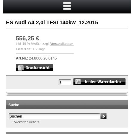
Startseite
Warenkorb
ES Audi A4 2,0l TFSI 140kw_12.2015
Mein Konto
Neukunde?
556,25 €
inkl. 19 % MwSt. | zzgl.
Versandkosten
Kasse
Lieferzeit:
1-2 Tage
Anmelden
Art.Nr.:
24.8000.20.0145
Suche
Erweiterte Suche »