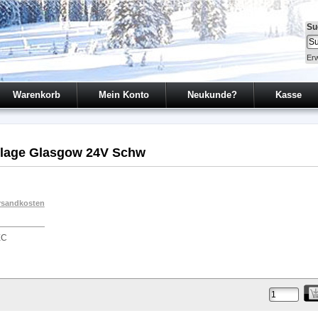
Su
Erw
Warenkorb
Mein Konto
Neukunde?
Kasse
anlage Glasgow 24V Schw
rsandkosten
EC