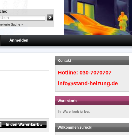
che:
eiterte Suche »
Anmelden
Kontakt
Hotline:
030-7070707
info@stand-heizung.de
Warenkorb
Ihr Warenkorb ist leer.
Willkommen zurück!