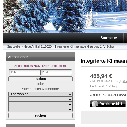
Startseite
Startseite
»
Neue Artikel 11.2020
»
Integrierte Klimaanlage Glasgow 24V Schw
Auto suchen
Integrierte Klima
Suche mittels HSN-TSN* (empfohlen)
465,94 €
inkl. 19 % MwSt. | zzgl.
Ve
oder
Lieferzeit:
1-2 Tage
Suche mittels Autoname
Art.Nr.:
62U003FF055