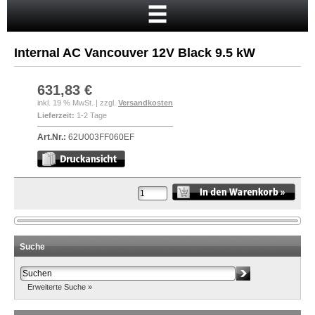
Startseite
Warenkorb
Internal AC Vancouver 12V Black 9.5 kW
Mein Konto
Neukunde?
631,83 €
inkl. 19 % MwSt. | zzgl.
Versandkosten
Kasse
Lieferzeit:
1-2 Tage
Anmelden
Art.Nr.:
62U003FF060EF
Suche
Erweiterte Suche »