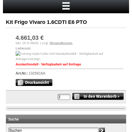
Startseite
Warenkorb
Kit Frigo Vivaro 1.6CDTI E6 PTO
Mein Konto
Neukunde?
4.661,03 €
inkl. 19 % MwSt. | zzgl.
Versandkosten
Kasse
Lieferzeit:
Anmelden
Auslaufmodell - Verfügbarkeit auf Anfrage
Art.Nr.:
1325616A
Suche