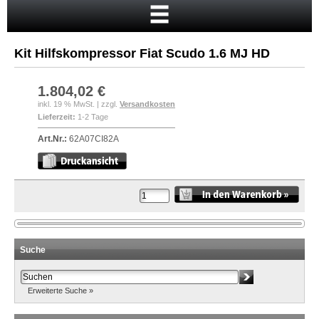
Startseite
Warenkorb
Kit Hilfskompressor Fiat Scudo 1.6 MJ HD
Mein Konto
Neukunde?
1.804,02 €
inkl. 19 % MwSt. | zzgl.
Versandkosten
Kasse
Lieferzeit:
1-2 Tage
Anmelden
Art.Nr.:
62A07CI82A
Suche
Erweiterte Suche »