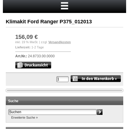
Startseite
Warenkorb
Klimakit Ford Ranger P375_012013
Mein Konto
Neukunde?
156,09 €
inkl. 19 % MwSt. | zzgl.
Versandkosten
Kasse
Lieferzeit:
1-2 Tage
Anmelden
Art.Nr.:
24.8733.00.0000
Suche
Erweiterte Suche »