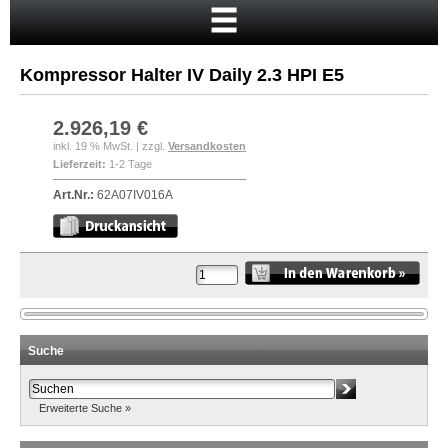
Startseite
Warenkorb
Kompressor Halter IV Daily 2.3 HPI E5
Mein Konto
Neukunde?
2.926,19 €
inkl. 19 % MwSt. | zzgl.
Versandkosten
Kasse
Lieferzeit:
1-2 Tage
Anmelden
Art.Nr.:
62A07IV016A
Suche
Erweiterte Suche »