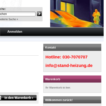
che:
eiterte Suche »
Anmelden
Kontakt
Hotline:
030-7070707
info@stand-heizung.de
Warenkorb
Ihr Warenkorb ist leer.
Willkommen zurück!