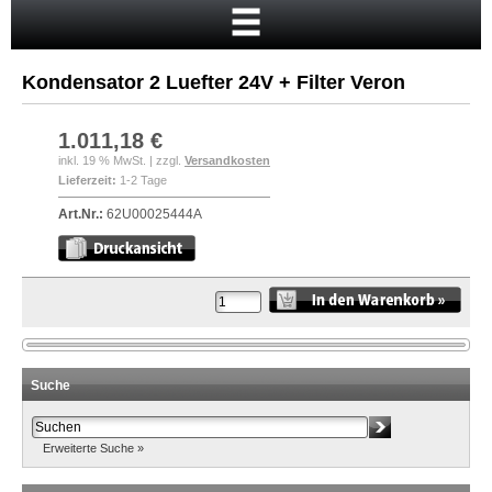
Startseite
Warenkorb
Kondensator 2 Luefter 24V + Filter Veron
Mein Konto
Neukunde?
1.011,18 €
inkl. 19 % MwSt. | zzgl.
Versandkosten
Kasse
Lieferzeit:
1-2 Tage
Anmelden
Art.Nr.:
62U00025444A
Suche
Erweiterte Suche »