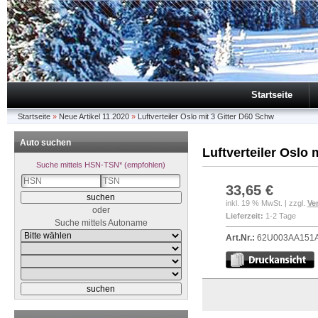
Startseite
Startseite
»
Neue Artikel 11.2020
»
Luftverteiler Oslo mit 3 Gitter D60 Schw
Auto suchen
Luftverteiler Oslo 
Suche mittels HSN-TSN* (empfohlen)
33,65 €
inkl. 19 % MwSt. | zzgl.
Ve
oder
Lieferzeit:
1-2 Tage
Suche mittels Autoname
Art.Nr.:
62U003AA151