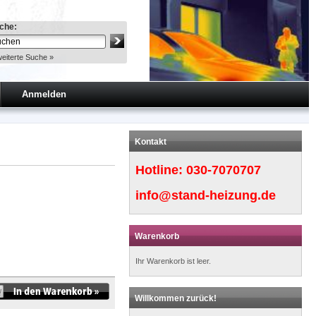
che:
eiterte Suche »
Anmelden
Kontakt
Hotline:
030-7070707
info@stand-heizung.de
Warenkorb
Ihr Warenkorb ist leer.
Willkommen zurück!