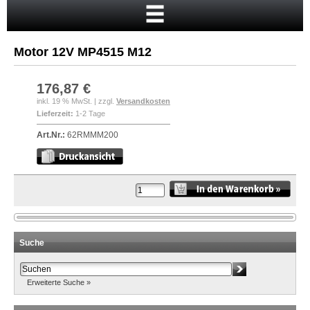
Startseite
Warenkorb
Motor 12V MP4515 M12
Mein Konto
Neukunde?
176,87 €
inkl. 19 % MwSt. | zzgl.
Versandkosten
Kasse
Lieferzeit:
1-2 Tage
Anmelden
Art.Nr.:
62RMMM200
Suche
Erweiterte Suche »