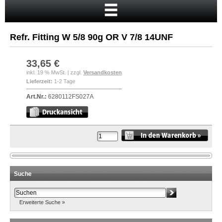
Startseite
Warenkorb
Refr. Fitting W 5/8 90g OR V 7/8 14UNF
Mein Konto
Neukunde?
33,65 €
inkl. 19 % MwSt. | zzgl.
Versandkosten
Kasse
Lieferzeit:
1-2 Tage
Anmelden
Art.Nr.:
6280112FS027A
Suche
Erweiterte Suche »