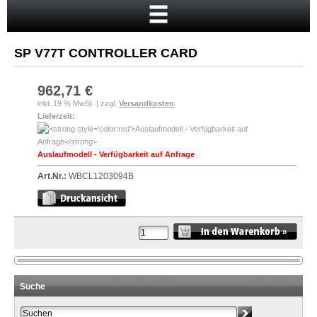
Startseite
Warenkorb
SP V77T CONTROLLER CARD
Mein Konto
Neukunde?
962,71 €
inkl. 19 % MwSt. | zzgl.
Versandkosten
Kasse
Lieferzeit:
Anmelden
Auslaufmodell - Verfügbarkeit auf Anfrage
Art.Nr.:
WBCL1203094B
Suche