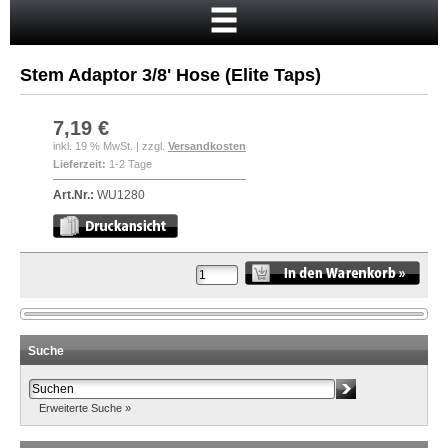
Startseite
Warenkorb
Stem Adaptor 3/8' Hose (Elite Taps)
Mein Konto
Neukunde?
7,19 €
inkl. 19 % MwSt. | zzgl.
Versandkosten
Kasse
Lieferzeit:
1-2 Tage
Anmelden
Art.Nr.:
WU1280
Suche
Erweiterte Suche »