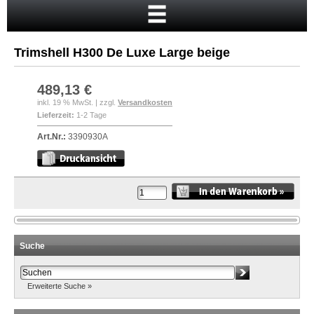
Startseite
Warenkorb
Trimshell H300 De Luxe Large beige
Mein Konto
Neukunde?
489,13 €
inkl. 19 % MwSt. | zzgl.
Versandkosten
Kasse
Lieferzeit:
1-2 Tage
Anmelden
Art.Nr.:
3390930A
Suche
Erweiterte Suche »