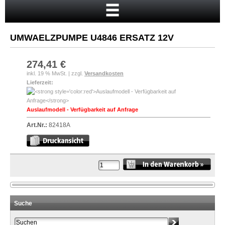
Startseite
Warenkorb
UMWAELZPUMPE U4846 ERSATZ 12V
Mein Konto
Neukunde?
274,41 €
inkl. 19 % MwSt. | zzgl.
Versandkosten
Kasse
Lieferzeit:
Anmelden
Auslaufmodell - Verfügbarkeit auf Anfrage
Art.Nr.:
82418A
Suche