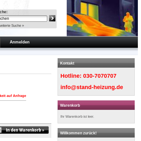
che:
eiterte Suche »
Anmelden
Kontakt
Hotline:
030-7070707
info@stand-heizung.de
keit auf Anfrage
Warenkorb
Ihr Warenkorb ist leer.
Willkommen zurück!