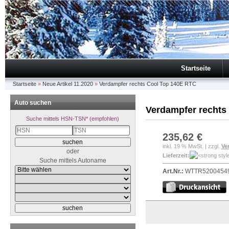
Startseite
Startseite
»
Neue Artikel 11.2020
»
Verdampfer rechts Cool Top 140E RTC
Auto suchen
Verdampfer rechts
Suche mittels HSN-TSN* (empfohlen)
235,62 €
inkl. 19 % MwSt. | zzgl.
Ve
oder
Lieferzeit:
Suche mittels Autoname
Art.Nr.:
WTTR5200454