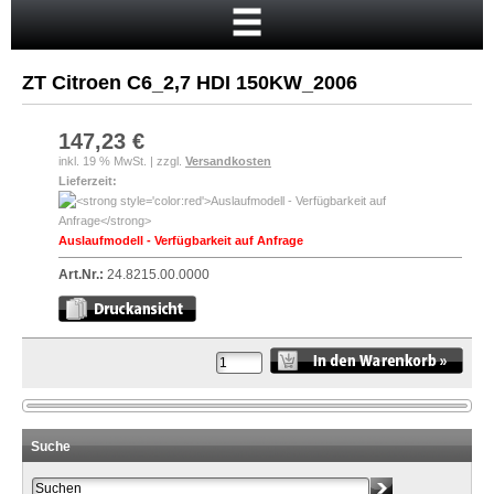
Startseite
Warenkorb
ZT Citroen C6_2,7 HDI 150KW_2006
Mein Konto
Neukunde?
147,23 €
inkl. 19 % MwSt. | zzgl.
Versandkosten
Kasse
Lieferzeit:
Anmelden
Auslaufmodell - Verfügbarkeit auf Anfrage
Art.Nr.:
24.8215.00.0000
Suche