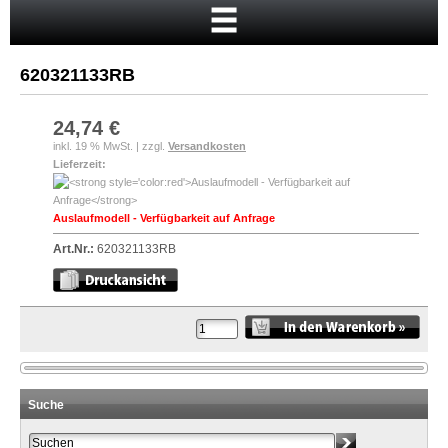
Startseite
Warenkorb
620321133RB
Mein Konto
Neukunde?
24,74 €
inkl. 19 % MwSt. | zzgl.
Versandkosten
Kasse
Lieferzeit:
Anmelden
Auslaufmodell - Verfügbarkeit auf Anfrage
Art.Nr.:
620321133RB
Suche