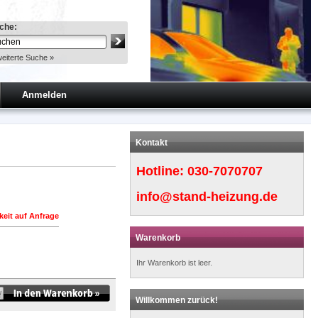
che:
eiterte Suche »
Anmelden
Kontakt
Hotline:
030-7070707
info@stand-heizung.de
keit auf Anfrage
Warenkorb
Ihr Warenkorb ist leer.
Willkommen zurück!