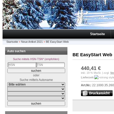
Startseite
Startseite
»
Neue Artikel 2021
»
BE EasyStart Web
Auto suchen
BE EasyStart Web
Suche mittels HSN-TSN* (empfohlen)
440,41 €
inkl. 19 % MwSt. | zzgl.
Ve
oder
Lieferzeit:
Suche mittels Autoname
Art.Nr.:
22.1000.35.26