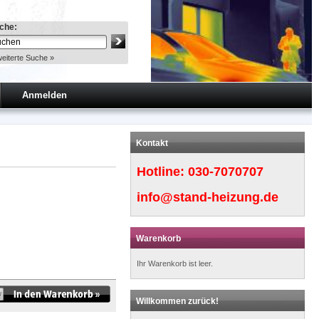
che:
eiterte Suche »
Anmelden
Kontakt
Hotline:
030-7070707
info@stand-heizung.de
Warenkorb
Ihr Warenkorb ist leer.
Willkommen zurück!