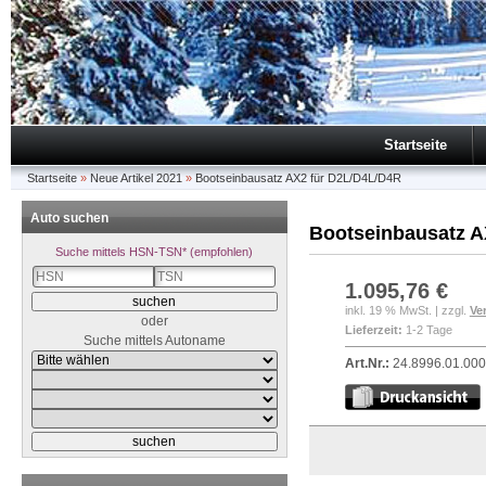
Startseite
Startseite
»
Neue Artikel 2021
»
Bootseinbausatz AX2 für D2L/D4L/D4R
Auto suchen
Bootseinbausatz A
Suche mittels HSN-TSN* (empfohlen)
1.095,76 €
inkl. 19 % MwSt. | zzgl.
Ve
oder
Lieferzeit:
1-2 Tage
Suche mittels Autoname
Art.Nr.:
24.8996.01.00