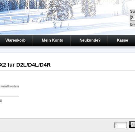
Su
Erw
Warenkorb
Mein Konto
Neukunde?
Kasse
X2 für D2L/D4L/D4R
rsandkosten
00