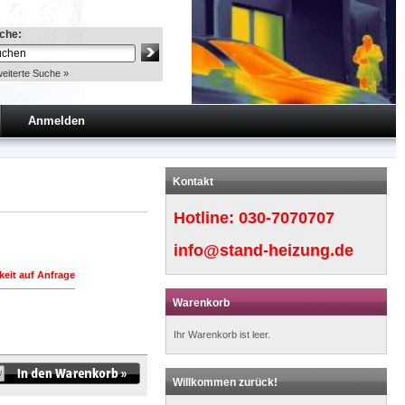
che:
eiterte Suche »
Anmelden
Kontakt
Hotline:
030-7070707
info@stand-heizung.de
keit auf Anfrage
Warenkorb
Ihr Warenkorb ist leer.
Willkommen zurück!