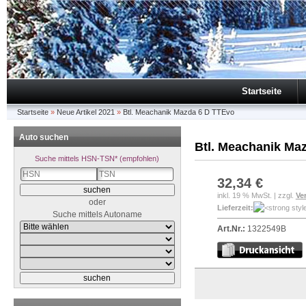
Startseite
Startseite
»
Neue Artikel 2021
»
Btl. Meachanik Mazda 6 D TTEvo
Auto suchen
Btl. Meachanik Ma
Suche mittels HSN-TSN* (empfohlen)
32,34 €
inkl. 19 % MwSt. | zzgl.
Ve
oder
Lieferzeit:
Suche mittels Autoname
Art.Nr.:
1322549B