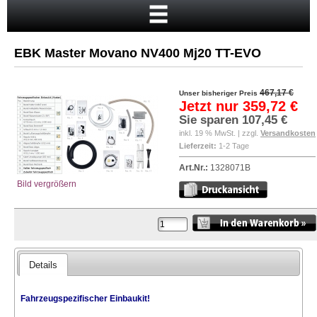
Startseite
Warenkorb
EBK Master Movano NV400 Mj20 TT-EVO
Mein Konto
Neukunde?
467,17 €
Unser bisheriger Preis
Jetzt nur
359,72 €
Kasse
Sie sparen
107,45 €
inkl. 19 % MwSt. | zzgl.
Versandkosten
Anmelden
Lieferzeit:
1-2 Tage
Art.Nr.:
1328071B
Bild vergrößern
Details
Fahrzeugspezifischer
Einbaukit
!