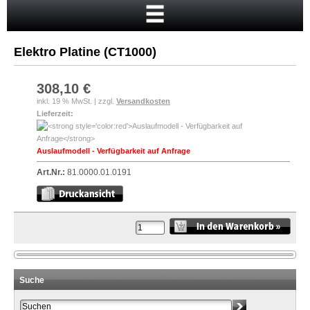
Startseite
Warenkorb
Elektro Platine (CT1000)
Mein Konto
Neukunde?
308,10 €
inkl. 19 % MwSt. | zzgl.
Versandkosten
Kasse
Lieferzeit:
Anmelden
Auslaufmodell - Verfügbarkeit auf Anfrage
Art.Nr.:
81.0000.01.0191
Suche