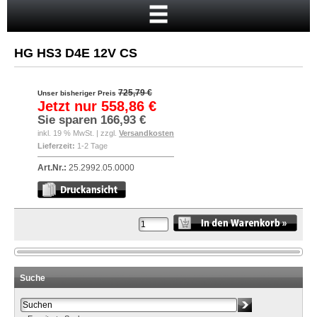
Startseite
Warenkorb
HG HS3 D4E 12V CS
Mein Konto
Neukunde?
725,79 €
Unser bisheriger Preis
Jetzt nur
558,86 €
Kasse
Sie sparen
166,93 €
inkl. 19 % MwSt. | zzgl.
Versandkosten
Anmelden
Lieferzeit:
1-2 Tage
Art.Nr.:
25.2992.05.0000
Suche