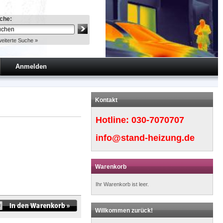
che:
eiterte Suche »
Anmelden
Kontakt
Hotline:
030-7070707
info@stand-heizung.de
Warenkorb
Ihr Warenkorb ist leer.
Willkommen zurück!