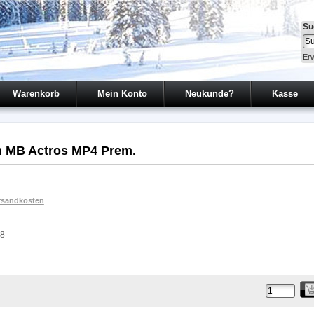
Su
Erw
Warenkorb
Mein Konto
Neukunde?
Kasse
im MB Actros MP4 Prem.
rsandkosten
08