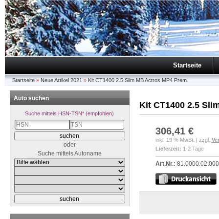
Startseite
Startseite
»
Neue Artikel 2021
»
Kit CT1400 2.5 Slim MB Actros MP4 Prem.
Auto suchen
Kit CT1400 2.5 Sl
Suche mittels HSN-TSN* (empfohlen)
306,41 €
inkl. 19 % MwSt. | zzgl.
Ve
oder
Lieferzeit:
1-2 Tage
Suche mittels Autoname
Art.Nr.:
81.0000.02.00