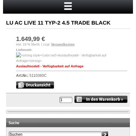
Startseite
Warenkorb
LU AC LIVE 11 TYP-2 4.5 TRADE BLACK
Mein Konto
Neukunde?
1.649,99 €
inkl. 19 % MwSt. | zzgl.
Versandkosten
Kasse
Lieferzeit:
Anmelden
Auslaufmodell - Verfügbarkeit auf Anfrage
Art.Nr.:
5110360C
Suche