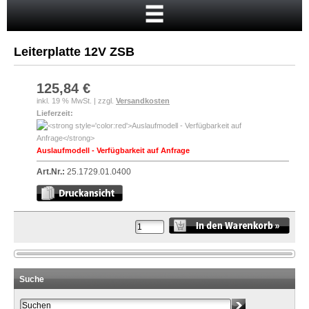
Startseite
Warenkorb
Leiterplatte 12V ZSB
Mein Konto
Neukunde?
125,84 €
inkl. 19 % MwSt. | zzgl.
Versandkosten
Kasse
Lieferzeit:
Anmelden
Auslaufmodell - Verfügbarkeit auf Anfrage
Art.Nr.:
25.1729.01.0400
Suche