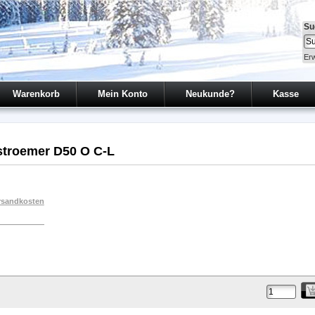
Su
Erw
Warenkorb
Mein Konto
Neukunde?
Kasse
sstroemer D50 O C-L
rsandkosten