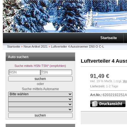
Startseite
Startseite
»
Neue Artikel 2021
»
Luftverteiler 4 Ausstroemer D50 O C-L
Auto suchen
Luftverteiler 4 Au
Suche mittels HSN-TSN* (empfohlen)
91,49 €
inkl. 19 % MwSt. | zzgl.
Ve
oder
Lieferzeit:
1-2 Tage
Suche mittels Autoname
Art.Nr.:
620321922S1A