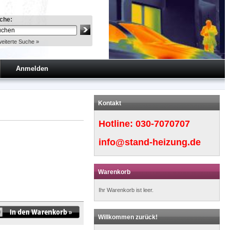
che:
eiterte Suche »
Anmelden
Kontakt
Hotline:
030-7070707
info@stand-heizung.de
Warenkorb
Ihr Warenkorb ist leer.
Willkommen zurück!