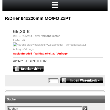
Startseite
Warenkorb
R/Drier 64x220mm MO/FO 2xPT
Mein Konto
Neukunde?
65,20 €
inkl. 19 % MwSt. | zzgl.
Versandkosten
Kasse
Lieferzeit:
Anmelden
Auslaufmodell - Verfügbarkeit auf Anfrage
Art.Nr.:
81.1409.00.1602
Suche