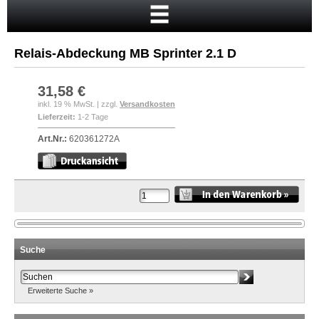
Startseite
Warenkorb
Relais-Abdeckung MB Sprinter 2.1 D
Mein Konto
Neukunde?
31,58 €
inkl. 19 % MwSt. | zzgl.
Versandkosten
Kasse
Lieferzeit:
1-2 Tage
Anmelden
Art.Nr.:
620361272A
Suche
Erweiterte Suche »